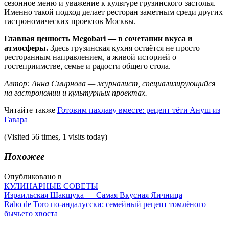
сезонное меню и уважение к культуре грузинского застолья.
Именно такой подход делает ресторан заметным среди других
гастрономических проектов Москвы.
Главная ценность Megobari — в сочетании вкуса и
атмосферы.
Здесь грузинская кухня остаётся не просто
ресторанным направлением, а живой историей о
гостеприимстве, семье и радости общего стола.
Автор: Анна Смирнова — журналист, специализирующийся
на гастрономии и культурных проектах.
Читайте также
Готовим пахлаву вместе: рецепт тёти Ануш из
Гавара
(Visited 56 times, 1 visits today)
Похожее
Опубликовано в
КУЛИНАРНЫЕ СОВЕТЫ
Навигация
Израильская Шакшука — Самая Вкусная Яичница
Rabo de Toro по-андалусски: семейный рецепт томлёного
бычьего хвоста