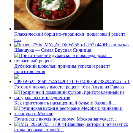
Классический борщ по-украински: пошаговый рецепт
с…
Израильская
Шакшука — Самая Вкусная Яичница
Дубайский шоколад: причины успеха и рецепт
приготовления
Готовим пахлаву вместе: рецепт тёти Ануш из Гавара
Как приготовить насыщенный бульон: базовый…
Грузинские вкусы по-новому: Москва запускает…
Шашлык, который исчезает со
стола первым: старый…