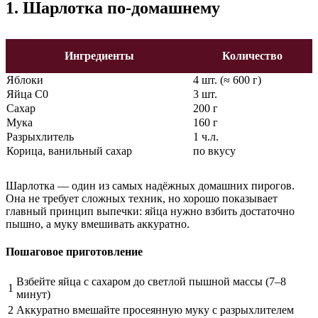
1. Шарлотка по-домашнему
Ингредиенты
Количество
Яблоки
4 шт. (≈ 600 г)
Яйца С0
3 шт.
Сахар
200 г
Мука
160 г
Разрыхлитель
1 ч.л.
Корица, ванильный сахар
по вкусу
Шарлотка — один из самых надёжных домашних пирогов.
Она не требует сложных техник, но хорошо показывает
главный принцип выпечки: яйца нужно взбить достаточно
пышно, а муку вмешивать аккуратно.
Пошаговое приготовление
Взбейте яйца с сахаром до светлой пышной массы (7–8
1
минут)
2
Аккуратно вмешайте просеянную муку с разрыхлителем