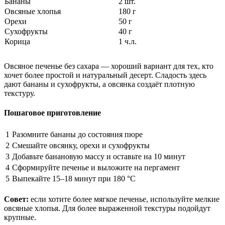
Бананы
2 шт.
Овсяные хлопья
180 г
Орехи
50 г
Сухофрукты
40 г
Корица
1 ч.л.
Овсяное печенье без сахара — хороший вариант для тех, кто
хочет более простой и натуральный десерт. Сладость здесь
дают бананы и сухофрукты, а овсянка создаёт плотную
текстуру.
Пошаговое приготовление
1
Разомните бананы до состояния пюре
2
Смешайте овсянку, орехи и сухофрукты
3
Добавьте банановую массу и оставьте на 10 минут
4
Сформируйте печенье и выложите на пергамент
5
Выпекайте 15–18 минут при 180 °C
Совет:
если хотите более мягкое печенье, используйте мелкие
овсяные хлопья. Для более выраженной текстуры подойдут
крупные.