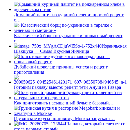
Домашний паштет из куриной печени: простой рецепт
с…
Классический борщ по-украински: пошаговый рецепт
с…
Израильская
Шакшука — Самая Вкусная Яичница
Дубайский шоколад: причины успеха и рецепт
приготовления
Готовим пахлаву вместе: рецепт тёти Ануш из Гавара
Как приготовить насыщенный бульон: базовый…
Грузинские вкусы по-новому: Москва запускает…
Шашлык, который исчезает со
стола первым: старый…