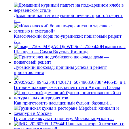
Домашний паштет из куриной печени: простой рецепт
с…
Классический борщ по-украински: пошаговый рецепт
с…
Израильская
Шакшука — Самая Вкусная Яичница
Дубайский шоколад: причины успеха и рецепт
приготовления
Готовим пахлаву вместе: рецепт тёти Ануш из Гавара
Как приготовить насыщенный бульон: базовый…
Грузинские вкусы по-новому: Москва запускает…
Шашлык, который исчезает со
стола первым: старый…