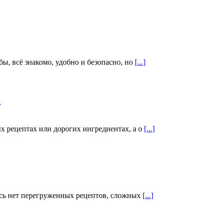
ы, всё знакомо, удобно и безопасно, но
[...]
е
ых рецептах или дорогих ингредиентах, а о
[...]
десь нет перегруженных рецептов, сложных
[...]