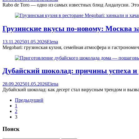
Rabo de Toro — одно из самых известных блюд Андалусии. Это 
Грузинские вкусы по-новому: Москва з
13.11.2025
01.05.2026
Elena
Megobari: грузинская кухня, семейная атмосфера и гастрономи
Дубайский шоколад: причины успеха и
28.09.2025
01.05.2026
Elena
Дубайский шоколад: как десерт стал вирусным трендом и вызв
Навигация
Предыдущий
1
по
2
сообщениям
3
Поиск