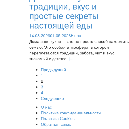
традиции, вкус и
простые секреты
настоящей еды
14.03.2026
01.05.2026
Elena
Домашняя кухня — это не просто способ накормить
семью. Это особая атмосфера, в которой
переплетаются традиции, забота, уют и вкус,
знакомый с детства.
[...]
Навигация
Предыдущий
1
по
2
сообщениям
3
4
Следующие
О нас
Политика конфиденциальности
Политика Cookies
Обратная связь